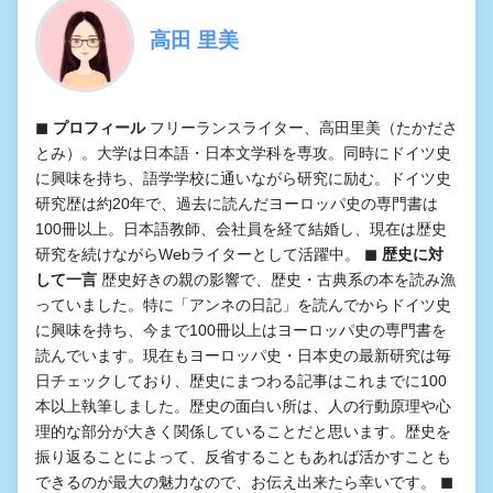
高田 里美
◼︎ プロフィール
フリーランスライター、高田里美（たかださ
とみ）。大学は日本語・日本文学科を専攻。同時にドイツ史
に興味を持ち、語学学校に通いながら研究に励む。ドイツ史
研究歴は約20年で、過去に読んだヨーロッパ史の専門書は
100冊以上。日本語教師、会社員を経て結婚し、現在は歴史
研究を続けながらWebライターとして活躍中。
◼︎ 歴史に対
して一言
歴史好きの親の影響で、歴史・古典系の本を読み漁
っていました。特に「アンネの日記」を読んでからドイツ史
に興味を持ち、今まで100冊以上はヨーロッパ史の専門書を
読んでいます。現在もヨーロッパ史・日本史の最新研究は毎
日チェックしており、歴史にまつわる記事はこれまでに100
本以上執筆しました。歴史の面白い所は、人の行動原理や心
理的な部分が大きく関係していることだと思います。歴史を
振り返ることによって、反省することもあれば活かすことも
できるのが最大の魅力なので、お伝え出来たら幸いです。
◼︎