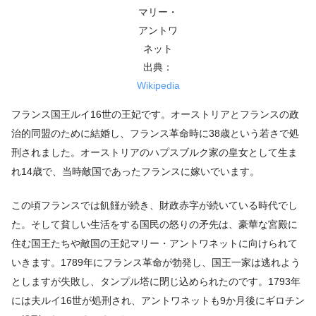
マリー・
アントワ
ネット
出典：
Wikipedia
フランス国王ルイ16世の王妃です。オーストリアとフランスの政
治的同盟のために結婚し、フランス革命時に38歳という若さで処
刑されました。オーストリアのハプスブルク家の皇女として生ま
れ14歳で、当時敵国であったフランスに嫁いでいます。
この頃フランスでは飢饉が続き、財政赤字が続いている時代でし
た。そして貧しい生活をする国民の怒りの矛先は、豪華な宮殿に
住む国王たちや敵国の王妃マリー・アントワネットに向けられて
いきます。1789年にフランス革命が勃発し、国王一家は逃れよう
としますが失敗し、タンプル塔に閉じ込められたのです。1793年
には夫ルイ16世が処刑され、アントワネットも9か月後にギロチン