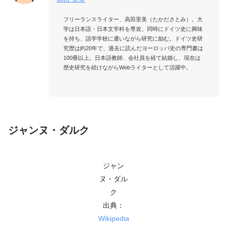
フリーランスライター、高田里美（たかださとみ）。大
学は日本語・日本文学科を専攻。同時にドイツ史に興味
を持ち、語学学校に通いながら研究に励む。ドイツ史研
究歴は約20年で、過去に読んだヨーロッパ史の専門書は
100冊以上。日本語教師、会社員を経て結婚し、現在は
歴史研究を続けながらWebライターとして活躍中。

ジャンヌ・ダルク
ジャン
ヌ・ダル
ク
出典：
Wikipedia