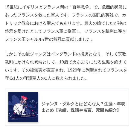
15世紀にイギリスとフランス間の「百年戦争」で、危機的状況に
あったフランスを救った軍人です。フランスの国民的英雄で、カ
トリック教会における聖人でもあります。農夫の娘でしたが神の
啓示を受けたとしてフランス軍に従軍し、フランスを勝利に導き
フランス王シャルル7世の戴冠に貢献しました。
しかしその後ジャンヌはイングランドの捕虜となり、そして宗教
裁判にかけられ異端として、19歳で火あぶりになる生涯を終えて
います。その後無実が宣言され、1920年に列聖されてフランスを
守る1人の守護聖人の1人に数えられました。
ジャンヌ・ダルクとはどんな人？生涯・年表
まとめ【功績、逸話や名言、死因も紹介】