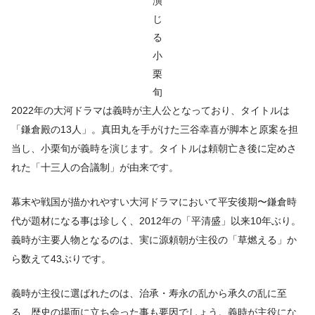
演
じ
る
小
栗
旬
2022年の大河ドラマは義時が主人公となっており、タイトルは
「鎌倉殿の13人」。真田丸を手がけた三谷幸喜が脚本と原案を担
当し、小栗旬が義時を演じます。タイトルは頼朝亡き後に定めさ
れた「十三人の合議制」が由来です。
幕末や戦国が描かれやすい大河ドラマにおいて平安後期〜鎌倉時
代が題材になる事は珍しく、2012年の「平清盛」以来10年ぶり。
義時が主要人物となるのは、実に源頼朝が主役の「草燃える」か
ら数えて43ぶりです。
義時が主役に選ばれたのは、治承・寿永の乱から承久の乱に至
る、歴史の場面に立ち会った事も要因でしょう。義時が主役にな