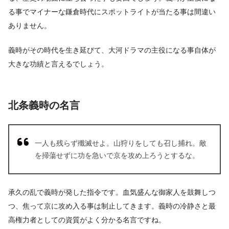
る事でマイナーな鎌倉時代にスポットライトが当たる事は間違い
ありません。
義時がその時代を生き延びて、大河ドラマの主役になる事自体が
大きな功績と言えるでしょう。
北条義時の名言
一人も残らず殲滅せよ。山狩りをしても召し捕れ。敵
を掃蕩せずに功を急いで京を攻め上ろうとするな。
承久の乱で義時が発した指令です。血気盛んな御家人を鼓舞しつ
つ、焦って京に攻め入る事は制止してきます。義時の冷静さと最
高権力者としての資質がよく分かる名言ですね。