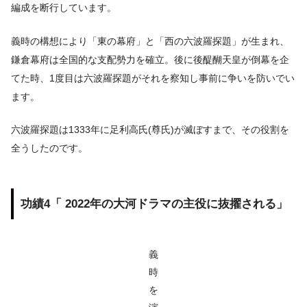
編成を断行しています。
義時の構想により「東の幕府」と「西の六波羅探題」が生まれ、
鎌倉幕府は全国的な支配勢力を確立。後に後醍醐天皇が倒幕を企
てた時、1度目は六波羅探題がそれを察知し事前に争いを防いでい
ます。
六波羅探題は1333年に足利高氏(尊氏)が滅ぼすまで、その役割を
全うしたのです。
功績4「 2022年の大河ドラマの主役に抜擢される」
義
時
を