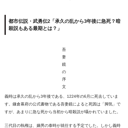
都市伝説・武勇伝2「承久の乱から3年後に急死？暗
殺説もある最期とは？」
吾
妻
鏡
の
序
文
義時は承久の乱から3年後である、1224年の6月に死去していま
す。鎌倉幕府の公式書物である吾妻鏡によると死因は「脚気」で
すが、あまりに急な死から当初から暗殺説が囁かれていました。
三代目の執権は、嫡男の泰時が就任する予定でした。しかし義時