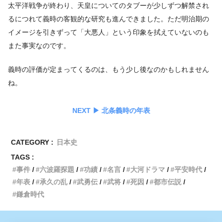
太平洋戦争が終わり、天皇についてのタブーが少しずつ解禁され
るにつれて義時の客観的な研究も進んできました。ただ明治期の
イメージを引きずって「大悪人」という印象を拭えていないのも
また事実なのです。
義時の評価が定まってくるのは、もう少し後なのかもしれません
ね。
NEXT ▶︎ 北条義時の年表
CATEGORY :
日本史
TAGS :
事件
六波羅探題
功績
名言
大河ドラマ
平安時代
年表
承久の乱
武勇伝
武将
死因
都市伝説
鎌倉時代