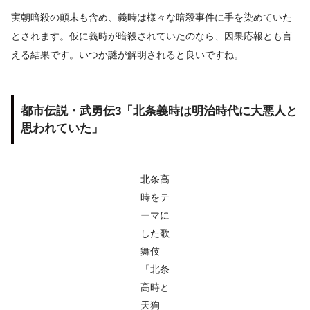
実朝暗殺の顛末も含め、義時は様々な暗殺事件に手を染めていた
とされます。仮に義時が暗殺されていたのなら、因果応報とも言
える結果です。いつか謎が解明されると良いですね。
都市伝説・武勇伝3「北条義時は明治時代に大悪人と
思われていた」
北条高
時をテ
ーマに
した歌
舞伎
「北条
高時と
天狗