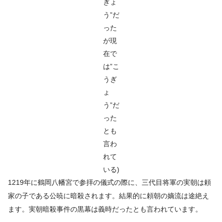
ぎょ
う”だ
った
が現
在で
は”こ
うぎ
ょ
う”だ
った
とも
言わ
れて
いる)
1219年に鶴岡八幡宮で参拝の儀式の際に、三代目将軍の実朝は頼
家の子である公暁に暗殺されます。結果的に頼朝の嫡流は途絶え
ます。実朝暗殺事件の黒幕は義時だったとも言われています。