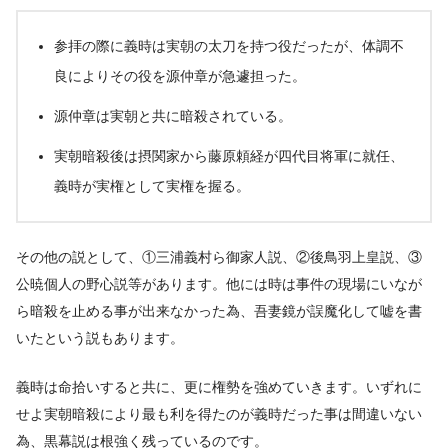
参拝の際に義時は実朝の太刀を持つ役だったが、体調不
良によりその役を源仲章が急遽担った。
源仲章は実朝と共に暗殺されている。
実朝暗殺後は摂関家から藤原頼経が四代目将軍に就任、
義時が実権として実権を握る。
その他の説として、①三浦義村ら御家人説、②後鳥羽上皇説、③
公暁個人の野心説等があります。他には時は事件の現場にいなが
ら暗殺を止める事が出来なかった為、吾妻鏡が誤魔化して嘘を書
いたという説もあります。
義時は命拾いすると共に、更に権勢を強めていきます。いずれに
せよ実朝暗殺により最も利を得たのが義時だった事は間違いない
為、黒幕説は根強く残っているのです。