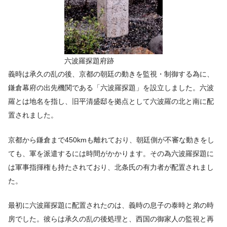
六波羅探題府跡
義時は承久の乱の後、京都の朝廷の動きを監視・制御する為に、
鎌倉幕府の出先機関である「六波羅探題」を設立しました。六波
羅とは地名を指し、旧平清盛邸を拠点として六波羅の北と南に配
置されました。
京都から鎌倉まで450kmも離れており、朝廷側が不審な動きをし
ても、軍を派遣するには時間がかかります。その為六波羅探題に
は軍事指揮権も持たされており、北条氏の有力者が配置されまし
た。
最初に六波羅探題に配置されたのは、義時の息子の泰時と弟の時
房でした。彼らは承久の乱の後処理と、西国の御家人の監視と再