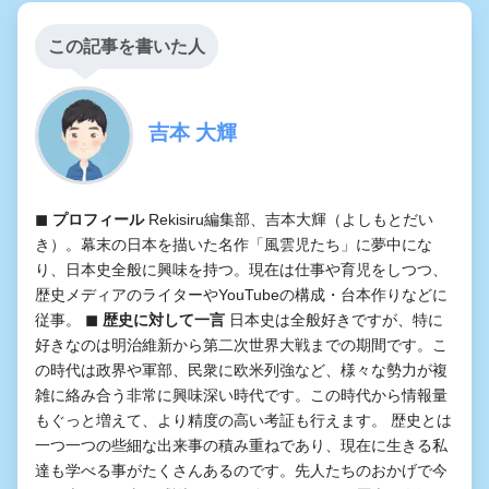
この記事を書いた人
吉本 大輝
◼︎ プロフィール
Rekisiru編集部、吉本大輝（よしもとだい
き）。幕末の日本を描いた名作「風雲児たち」に夢中にな
り、日本史全般に興味を持つ。現在は仕事や育児をしつつ、
歴史メディアのライターやYouTubeの構成・台本作りなどに
従事。
◼︎ 歴史に対して一言
日本史は全般好きですが、特に
好きなのは明治維新から第二次世界大戦までの期間です。こ
の時代は政界や軍部、民衆に欧米列強など、様々な勢力が複
雑に絡み合う非常に興味深い時代です。この時代から情報量
もぐっと増えて、より精度の高い考証も行えます。 歴史とは
一つ一つの些細な出来事の積み重ねであり、現在に生きる私
達も学べる事がたくさんあるのです。先人たちのおかげで今