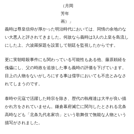
（月岡
芳年
画）」
義時は尊皇信仰が厚かった明治時代においては、同情の余地のな
い大悪人と評されてきました。何故なら義時は3人の上皇を島流し
にした上、六波羅探題を設置して朝廷を監視したからです。
更に実朝暗殺事件にも関わっている可能性もある他、藤原頼経を
傀儡にし、父の時政を追放した事も義時の評価を下げています。
目上の人物をないがしろにする事は儒学においても不忠とみなさ
れてしまうのです。
泰時や元寇で活躍した時宗を除き、歴代の執権達は大半が良い描
かれ方をされていません。鎌倉幕府滅亡に関与したとされる北条
高時なども「北条九代名家功」という歌舞伎で無能な人物という
描写がされました。