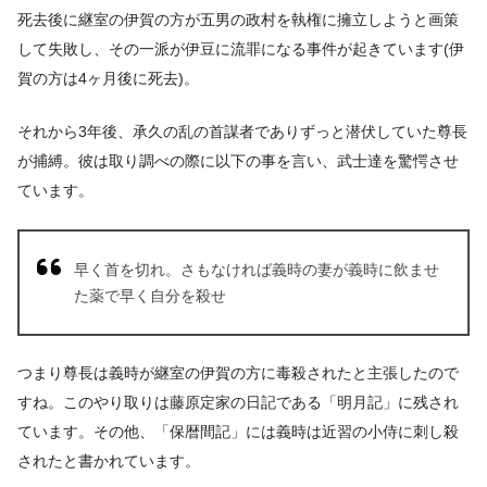
死去後に継室の伊賀の方が五男の政村を執権に擁立しようと画策
して失敗し、その一派が伊豆に流罪になる事件が起きています(伊
賀の方は4ヶ月後に死去)。
それから3年後、承久の乱の首謀者でありずっと潜伏していた尊長
が捕縛。彼は取り調べの際に以下の事を言い、武士達を驚愕させ
ています。
早く首を切れ。さもなければ義時の妻が義時に飲ませ
た薬で早く自分を殺せ
つまり尊長は義時が継室の伊賀の方に毒殺されたと主張したので
すね。このやり取りは藤原定家の日記である「明月記」に残され
ています。その他、「保暦間記」には義時は近習の小侍に刺し殺
されたと書かれています。