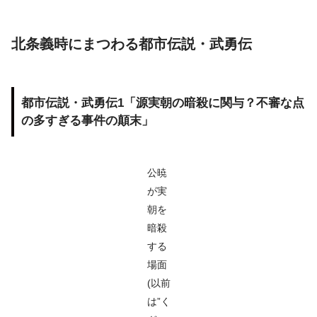
北条義時にまつわる都市伝説・武勇伝
都市伝説・武勇伝1「源実朝の暗殺に関与？不審な点
の多すぎる事件の顛末」
公暁
が実
朝を
暗殺
する
場面
(以前
は”く