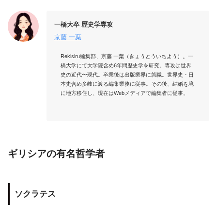
一橋大卒 歴史学専攻
京藤 一葉
Rekisiru編集部、京藤 一葉（きょうとういちよう）。一
橋大学にて大学院含め6年間歴史学を研究。専攻は世界
史の近代〜現代。卒業後は出版業界に就職。世界史・日
本史含め多岐に渡る編集業務に従事。その後、結婚を境
に地方移住し、現在はWebメディアで編集者に従事。

ギリシアの有名哲学者
ソクラテス