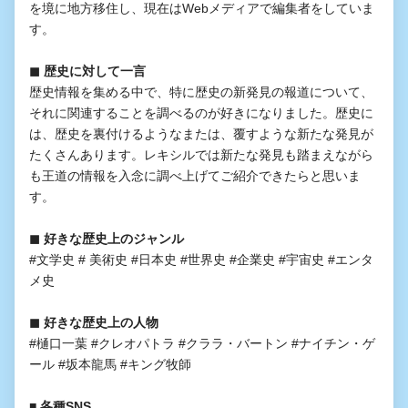
を境に地方移住し、現在はWebメディアで編集者をしていま
す。
◼︎ 歴史に対して一言
歴史情報を集める中で、特に歴史の新発見の報道について、
それに関連することを調べるのが好きになりました。歴史に
は、歴史を裏付けるようなまたは、覆すような新たな発見が
たくさんあります。レキシルでは新たな発見も踏まえながら
も王道の情報を入念に調べ上げてご紹介できたらと思いま
す。
◼︎ 好きな歴史上のジャンル
#文学史 # 美術史 #日本史 #世界史 #企業史 #宇宙史 #エンタ
メ史
◼︎ 好きな歴史上の人物
#樋口一葉 #クレオパトラ #クララ・バートン #ナイチン・ゲ
ール #坂本龍馬 #キング牧師
■ 各種SNS