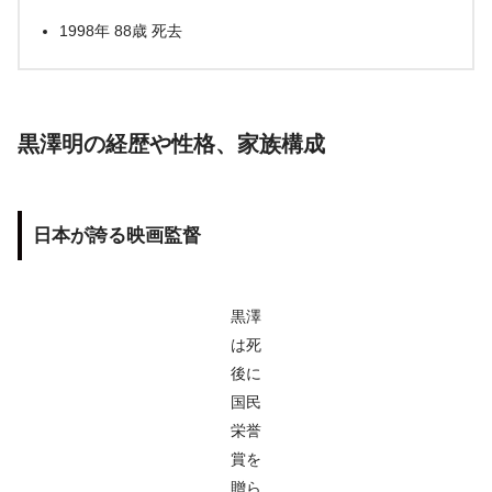
1998年 88歳 死去
黒澤明の経歴や性格、家族構成
日本が誇る映画監督
黒澤
は死
後に
国民
栄誉
賞を
贈ら