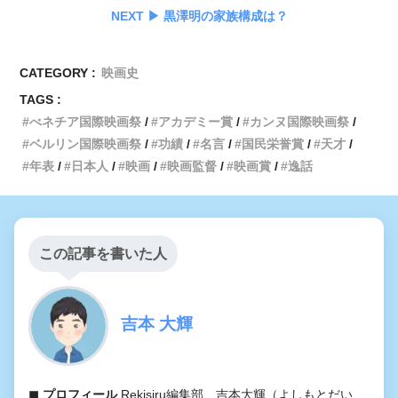
NEXT ▶︎ 黒澤明の家族構成は？
CATEGORY :
映画史
TAGS :
べネチア国際映画祭
アカデミー賞
カンヌ国際映画祭
ベルリン国際映画祭
功績
名言
国民栄誉賞
天才
年表
日本人
映画
映画監督
映画賞
逸話
この記事を書いた人
吉本 大輝
◼︎ プロフィール
Rekisiru編集部、吉本大輝（よしもとだい