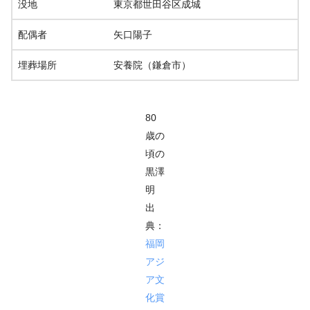
没地
東京都世田谷区成城
配偶者
矢口陽子
埋葬場所
安養院（鎌倉市）
80
歳の
頃の
黒澤
明
出
典：
福岡
アジ
ア文
化賞