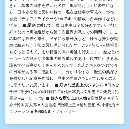
き）。幕末の日本を描いた名作「風雲児たち」に夢中にな
り、日本史全般に興味を持つ。現在は仕事や育児をしつつ、
歴史メディアのライターやYouTubeの構成・台本作りなどに
従事。
◼︎ 歴史に対して一言
日本史は全般好きですが、特に
好きなのは明治維新から第二次世界大戦までの期間です。こ
の時代は政界や軍部、民衆に欧米列強など、様々な勢力が複
雑に絡み合う非常に興味深い時代です。この時代から情報量
もぐっと増えて、より精度の高い考証も行えます。 歴史とは
一つ一つの些細な出来事の積み重ねであり、現在に生きる私
達も学べる事がたくさんあるのです。先人たちのおかげで今
の日本がある事に感謝しつつ、分かりやすさ、歴史の奥深さ
を両立した記事を作成し、歴史の面白さを1人でも多くの人
に伝えたいと思います。
◼︎ 好きな歴史上のジャンル
#日本史
全般 #平安時代 #室町時代 #近代日本史 #文学史 #音楽史 #犯
罪史 #ヨーロッパ史
◼︎ 好きな歴史上の人物
#高橋是清 #岸信
介 #鈴木貫太郎 #大山捨松 #崇徳上皇 #足利義稙 #小田氏治 #
タレーラン
■ 各種SNS
・
ツイッター