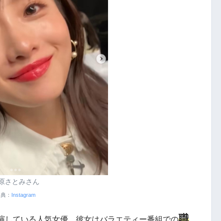
原さとみさん
出典：
Instagram
職
演している人気女優。彼女はバラエティー番組での