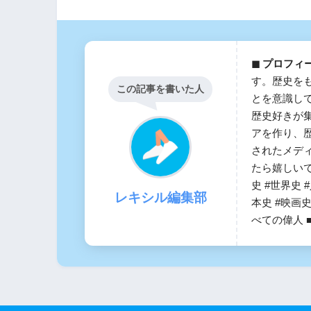
◼︎ プロフィ
す。歴史を
この記事を書いた人
とを意識し
歴史好きが
アを作り、
されたメデ
たら嬉しい
史 #世界史 
レキシル編集部
本史 #映画史
べての偉人