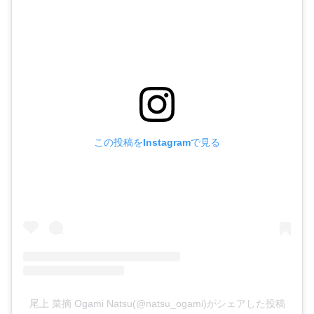
この投稿をInstagramで見る
尾上 菜摘 Ogami Natsu(@natsu_ogami)がシェアした投稿