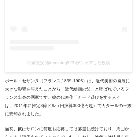
稲家政次(@masatug923)がシェアした投稿
ポール・セザンヌ（フランス,1839-1906）は、近代美術の発展に
大きな影響を与えたことから「近代絵画の父」と呼ばれているフ
ランス出身の画家です。彼の代表作「カード遊びをする人々」
は、2011年に推定3億ドル（円換算300億円超）でカタールの王族
に売却されました。
当初、彼はサロンに何度も応募しては落選し続けており、周囲か
らあまり評価されていませんでした。しかし、晩年には注目を集