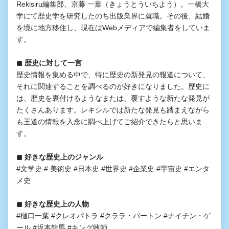
Rekisiru編集部、京藤 一葉（きょうとういちよう）。一橋大
学にて歴史学を研究したのち出版業界に就職。その後、結婚
を境に地方移住し、現在はWebメディアで編集者をしていま
す。
◼︎ 歴史に対して一言
歴史情報を集める中で、特に歴史の新発見の報道について、
それに関連することを調べるのが好きになりました。歴史に
は、歴史を裏付けるようなまたは、覆すような新たな発見が
たくさんあります。レキシルでは新たな発見も踏まえながら
も王道の情報を入念に調べ上げてご紹介できたらと思いま
す。
◼︎ 好きな歴史上のジャンル
#文学史 # 美術史 #日本史 #世界史 #企業史 #宇宙史 #エンタ
メ史
◼︎ 好きな歴史上の人物
#樋口一葉 #クレオパトラ #クララ・バートン #ナイチン・ゲ
ール #坂本龍馬 #キング牧師