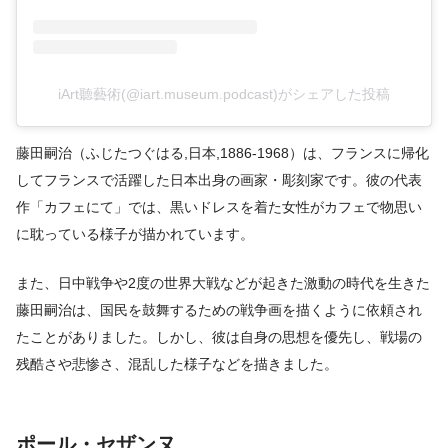
iArt聽藝術(@iart.museum.podcast)がシェアした投稿
藤田嗣治（ふじたつぐはる,日本,1886-1968）は、フランスに帰化
してフランスで活躍した日本出身の画家・彫刻家です。彼の代表
作「カフェにて」では、黒いドレスを着た女性がカフェで物思い
に耽っている様子が描かれています。
また、日中戦争や2度の世界大戦などが起きた激動の時代を生きた
藤田嗣治は、国民を鼓舞するための戦争画を描くように依頼され
たことがありました。しかし、彼は自身の思想を優先し、戦場の
残酷さや悲惨さ、混乱した様子などを描きました。
ポール・セザンヌ