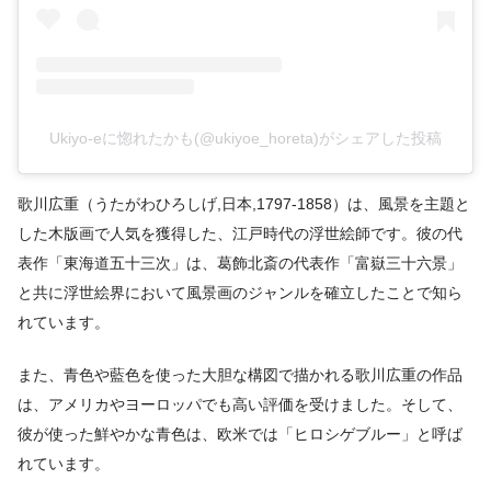
Ukiyo-eに惚れたかも(@ukiyoe_horeta)がシェアした投稿
歌川広重（うたがわひろしげ,日本,1797-1858）は、風景を主題と
した木版画で人気を獲得した、江戸時代の浮世絵師です。彼の代
表作「東海道五十三次」は、葛飾北斎の代表作「富嶽三十六景」
と共に浮世絵界において風景画のジャンルを確立したことで知ら
れています。
また、青色や藍色を使った大胆な構図で描かれる歌川広重の作品
は、アメリカやヨーロッパでも高い評価を受けました。そして、
彼が使った鮮やかな青色は、欧米では「ヒロシゲブルー」と呼ば
れています。