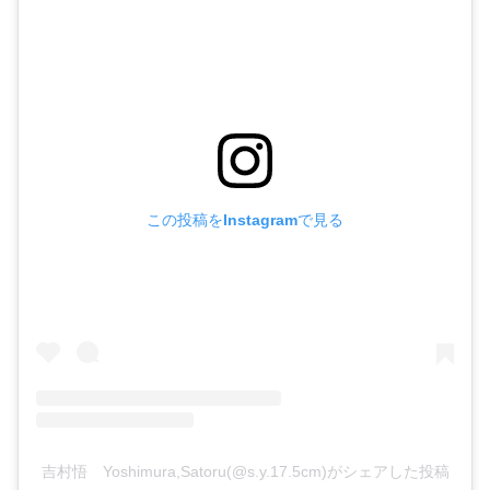
この投稿をInstagramで見る
吉村悟 Yoshimura,Satoru(@s.y.17.5cm)がシェアした投稿