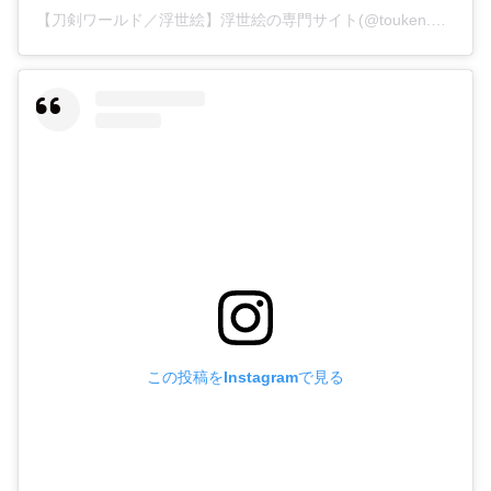
【刀剣ワールド／浮世絵】浮世絵の専門サイト(@touken.world_ukiyoe)がシェアした投稿
この投稿をInstagramで見る