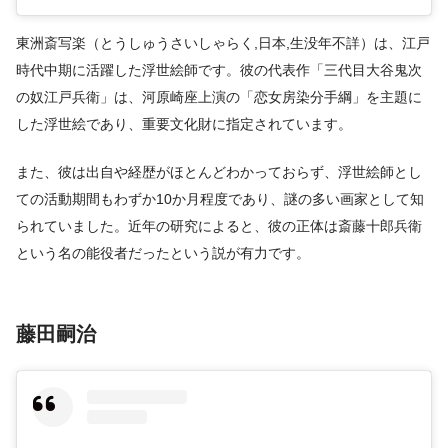
東洲斎写楽（とうしゅうさいしゃらく,日本,生没年不詳）は、江戸
時代中期に活躍した浮世絵師です。彼の代表作「三代目大谷鬼次
の奴江戸兵衛」は、河原崎座上演の「恋女房染分手綱」を主題に
した浮世絵であり、重要文化財に指定されています。
また、彼は出自や経歴がほとんどわかっておらず、浮世絵師とし
ての活動期間もわずか10か月程度であり、謎の多い画家として知
られていました。近年の研究によると、彼の正体は斎藤十郎兵衛
という名の能役者だったという説が有力です。
藤田嗣治