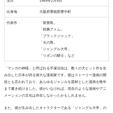
没日
1989年2月9日
出身地
大阪府豊能郡豊中町
代表作
「新寶島」
「鉄腕アトム」
「ブラックジャック」
「火の鳥」
「ジャングル大帝」
「リボンの騎士」など
「マンガの神様」と呼ばれる手塚治虫は、数々の大ヒット作を生
み出した日本が誇る偉大な漫画家です。彼はストーリー漫画の開
祖とも言われており、あらゆるジャンルを題材とした漫画を晩年
まで書き続けました。彼がいなければ、現在のような漫画やアニ
メーションの文化は存在しなかったかもしれません。
また、彼が生み出したキャラクターである「ジャングル大帝」の