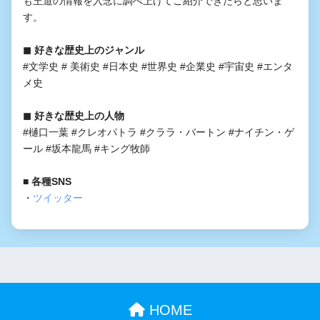
も王道の情報を入念に調べ上げてご紹介できたらと思いま
す。
◼︎ 好きな歴史上のジャンル
#文学史 # 美術史 #日本史 #世界史 #企業史 #宇宙史 #エンタ
メ史
◼︎ 好きな歴史上の人物
#樋口一葉 #クレオパトラ #クララ・バートン #ナイチン・ゲ
ール #坂本龍馬 #キング牧師
■ 各種SNS
・
ツイッター
HOME