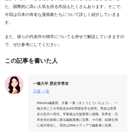
た、国際的に高い人気を誇る作品もたくさんあります。そこで、
今回は日本の有名な漫画家たちについて詳しく紹介していきま
す。
また、彼らの代表作や雑学についても併せて解説していきますの
で、ぜひ参考にしてください。
この記事を書いた人
一橋大卒 歴史学専攻
京藤 一葉
Rekisiru編集部、京藤 一葉（きょうとういちよう）。一
橋大学にて大学院含め6年間歴史学を研究。専攻は世界
史の近代〜現代。卒業後は出版業界に就職。世界史・日
本史含め多岐に渡る編集業務に従事。その後、結婚を境
に地方移住し、現在はWebメディアで編集者に従事。
