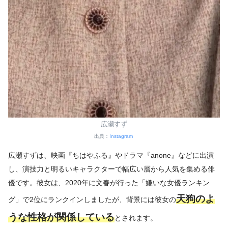
広瀬すず
出典：
Instagram
広瀬すずは、映画『ちはやふる』やドラマ『anone』などに出演
し、演技力と明るいキャラクターで幅広い層から人気を集める俳
優です。彼女は、2020年に文春が行った「嫌いな女優ランキン
天狗のよ
グ」で2位にランクインしましたが、背景には彼女の
うな性格が関係している
とされます。