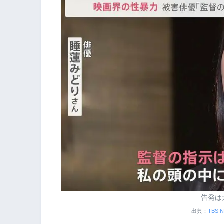
告発は
出典：
TBS N