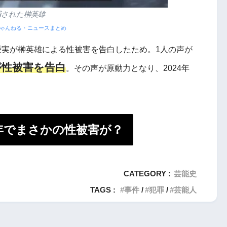
捕された榊英雄
oちゃんねる・ニュースまとめ
優実が榊英雄による性被害を告白したため。1人の声が
が性被害を告白
。その声が原動力となり、2024年
波少年でまさかの性被害が？
CATEGORY :
芸能史
TAGS :
事件
犯罪
芸能人