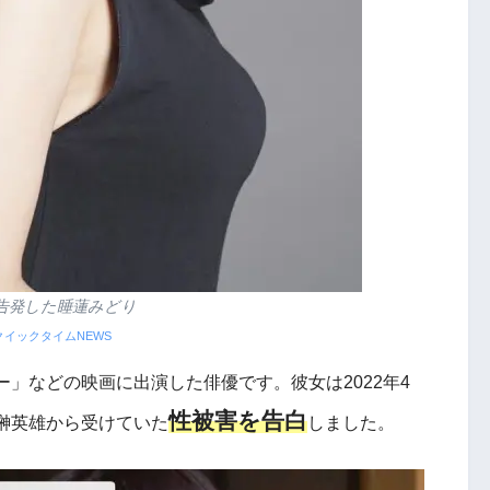
告発した睡蓮みどり
クイックタイムNEWS
」などの映画に出演した俳優です。彼女は2022年4
性被害を告白
榊英雄から受けていた
しました。