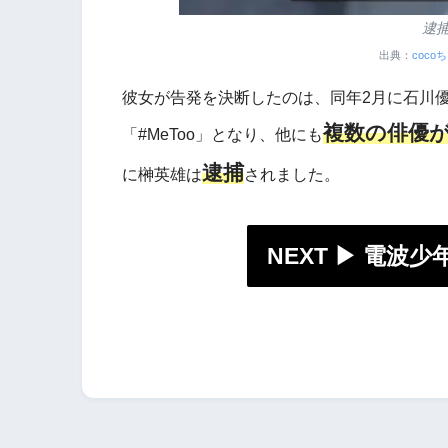
逮
出典：
coc
彼女が告発を決断したのは、同年2月に石川
複数の俳優
「#MeToo」となり、他にも
逮捕
に榊英雄は
されました。
NEXT ▶︎ 電