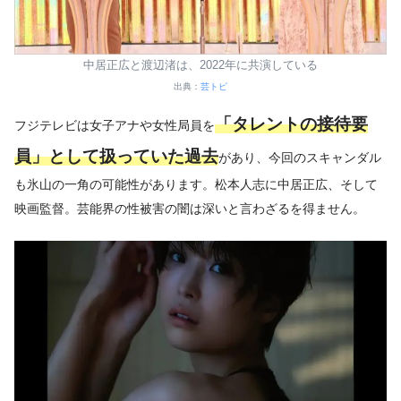
中居正広と渡辺渚は、2022年に共演している
出典：
芸トピ
「タレントの接待要
フジテレビは女子アナや女性局員を
員」として扱っていた過去
があり、今回のスキャンダル
も氷山の一角の可能性があります。松本人志に中居正広、そして
映画監督。芸能界の性被害の闇は深いと言わざるを得ません。