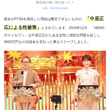
渡辺渚の身に何があった？
出典：
ORICON NEWS
「中居正
彼女がPTSDを発症した理由は断定できないものの、
広による性被害」
とされています。2024年12月、「NEWS
ポストセブン」は中居正広がとある女性に深刻な問題を起こし、
9000万円もの示談金を支払った事をスクープしました。