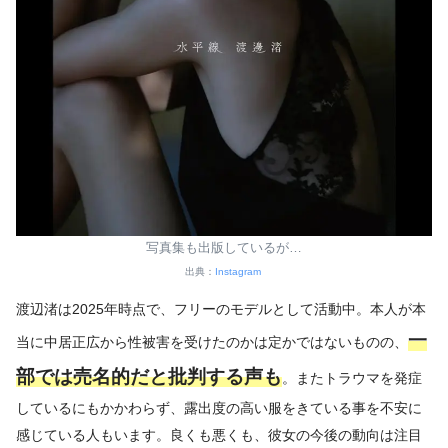
写真集も出版しているが…
出典：
Instagram
渡辺渚は2025年時点で、フリーのモデルとして活動中。本人が本
一
当に中居正広から性被害を受けたのかは定かではないものの、
部では売名的だと批判する声も
。またトラウマを発症
しているにもかかわらず、露出度の高い服をきている事を不安に
感じている人もいます。良くも悪くも、彼女の今後の動向は注目