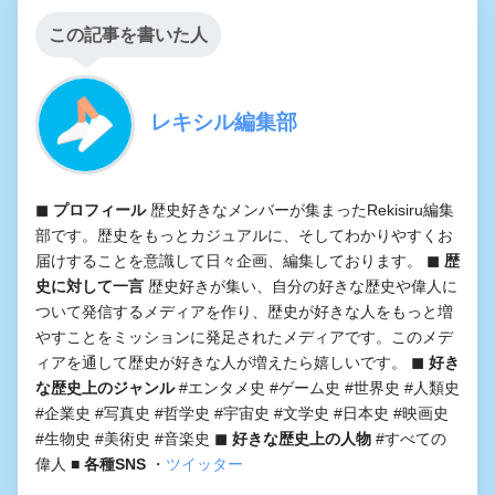
この記事を書いた人
レキシル編集部
◼︎ プロフィール
歴史好きなメンバーが集まったRekisiru編集
部です。歴史をもっとカジュアルに、そしてわかりやすくお
届けすることを意識して日々企画、編集しております。
◼︎ 歴
史に対して一言
歴史好きが集い、自分の好きな歴史や偉人に
ついて発信するメディアを作り、歴史が好きな人をもっと増
やすことをミッションに発足されたメディアです。このメデ
ィアを通して歴史が好きな人が増えたら嬉しいです。
◼︎ 好き
な歴史上のジャンル
#エンタメ史 #ゲーム史 #世界史 #人類史
#企業史 #写真史 #哲学史 #宇宙史 #文学史 #日本史 #映画史
#生物史 #美術史 #音楽史
◼︎ 好きな歴史上の人物
#すべての
偉人
■ 各種SNS
・
ツイッター