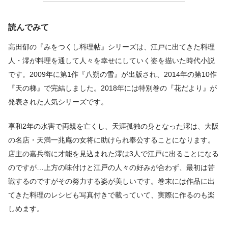
読んでみて
高田郁の『みをつくし料理帖』シリーズは、江戸に出てきた料理
人・澪が料理を通して人々を幸せにしていく姿を描いた時代小説
です。2009年に第1作『八朔の雪』が出版され、2014年の第10作
『天の梯』で完結しました。2018年には特別巻の『花だより』が
発表された人気シリーズです。
享和2年の水害で両親を亡くし、天涯孤独の身となった澪は、大阪
の名店・天満一兆庵の女将に助けられ奉公することになります。
店主の嘉兵衛に才能を見込まれた澪は3人で江戸に出ることになる
のですが…上方の味付けと江戸の人々の好みが合わず、最初は苦
戦するのですがその努力する姿が美しいです。巻末には作品に出
てきた料理のレシピも写真付きで載っていて、実際に作るのも楽
しめます。