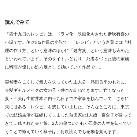
読んでみて
『四十九日のレシピ』は、ドラマ化・映画化もされた伊吹有喜の
小説です。伊吹の2作目の小説で、「レシピ」という言葉には「料
理の作り方」という意味のほかに「処方箋」という意味も込めた
といわれています。そのタイトルどおり、死者を弔った後の家族
に料理が優しい処方箋として効いていく作品です。
突然妻を亡くして気力を失っていた主人公・熱田良平のもとに、
金髪ギャルメイクの女の子・井本が訪ねてきます。亡くなった
妻・乙美は生前井本に四十九日までの家事を頼んでいて、さらに
夫にはある「レシピ」を残していました。そんなところに、東京
での結婚生活が破綻してしまった熱田家の1人娘・百合子が帰って
きて…残された夫と娘、2人の傷ついた心が乙美の人生を知ってい
くことで癒えていく様子は、何度読んでも感動を覚えます。