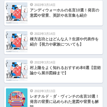
2022年3月14日
アンディウォーホルの名言10選！発言の
意図や背景、英訳や名言集も紹介
2022年3月14日
棟方志功とはどんな人？生涯や代表作を
紹介【視力や家族についても】
2022年3月14日
村上隆をよく知れるおすすめ本6選【芸術
論から展示図録まで】
2022年3月13日
レオナルド・ダ・ヴィンチの名言10選！
発言の背景に込められた意図や背景も解
説