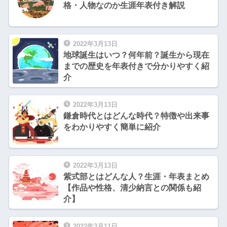
格・人物なのか生涯年表付き解説
2022年3月13日
地球誕生はいつ？何年前？誕生から現在
までの歴史を年表付きで分かりやすく紹
介
2022年3月13日
鎌倉時代とはどんな時代？特徴や出来事
をわかりやすく簡単に紹介
2022年3月13日
紫式部とはどんな人？生涯・年表まとめ
【作品や性格、清少納言との関係も紹
介】
2022年3月11日